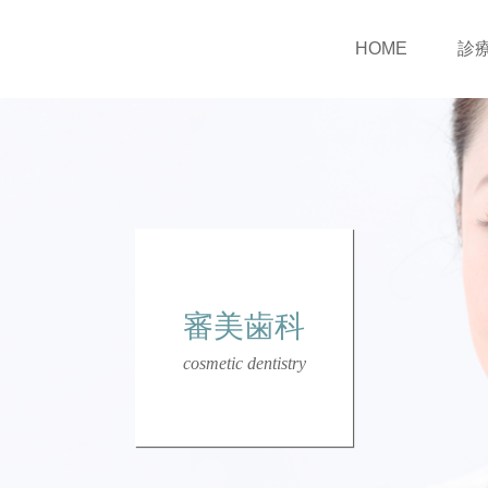
HOME
診
審美歯科
cosmetic dentistry