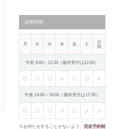
診察時間
日
月
火
水
木
金
土
祝
午前 9:00～12:30（最終受付は12:00）
〇
〇
〇
／
〇
〇
／
午後 14:00～18:00（最終受付は17:30）
〇
〇
〇
／
〇
／
／
※お待たせすることがないよう、
完全予約制