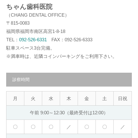
ちゃん歯科医院
（CHANG DENTAL OFFICE）
〒815-0083
福岡県福岡市南区高宮1-8-18
TEL：
092-526-6331
FAX：092-526-6333
駐車スペース3台完備。
※満車時は、近隣コインパーキングをご利用下さい。
診察時間
月
火
水
木
金
土
日祝
午前 9:00～12:30（最終受付は12:00）
〇
〇
〇
／
〇
〇
／